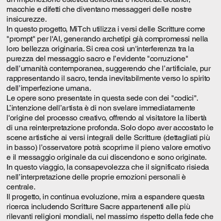
macchie e difetti che diventano messaggeri delle nostre
insicurezze.
In questo progetto, MiTch utilizza i versi delle Scritture come
"prompt" per l'AI, generando archetipi già compromessi nella
loro bellezza originaria. Si crea così un'interferenza tra la
purezza del messaggio sacro e l’evidente "corruzione"
dell’umanità contemporanea, suggerendo che l’artificiale, pur
rappresentando il sacro, tenda inevitabilmente verso lo spirito
dell’imperfezione umana.
Le opere sono presentate in questa sede con dei "codici".
L’intenzione dell’artista è di non svelare immediatamente
l'origine del processo creativo, offrendo al visitatore la libertà
di una reinterpretazione profonda. Solo dopo aver accostato le
scene artistiche ai versi integrali delle Scritture (dettagliati più
in basso) l’osservatore potrà scoprirne il pieno valore emotivo
e il messaggio originale da cui discendono e sono originate.
In questo viaggio, la consapevolezza che il significato risieda
nell’interpretazione delle proprie emozioni personali è
centrale.
Il progetto, in continua evoluzione, mira a espandere questa
ricerca includendo Scritture Sacre appartenenti alle più
rilevanti religioni mondiali, nel massimo rispetto della fede che