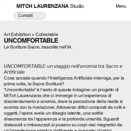
MITCH LAURENZANA
Studio
Menu
Contatti
Art Exhibition + Collectable
UNCOMFORTABLE
Le Scritture Sacre, trascritte nell'IA.
𝘜𝘕𝘊𝘖𝘔𝘍𝘖𝘙𝘛𝘈𝘉𝘓𝘌: 𝘶𝘯 𝘷𝘪𝘢𝘨𝘨𝘪𝘰 𝘯𝘦𝘭𝘭’𝘢𝘯𝘰𝘮𝘪𝘢 𝘵𝘳𝘢 𝘚𝘢𝘤𝘳𝘰 𝘦
𝘈𝘳𝘵𝘪𝘧𝘪𝘤𝘪𝘢𝘭𝘦
Cosa accade quando l’Intelligenza Artificiale interroga, per la
prima volta, le Sacre Scritture?
“Uncomfortable” è l’esito di questa indagine: un progetto di
MiTch Laurenzana che ci immerge in un’esperienza di
disorientamento e anomia, dove la percezione della realtà si
scontra con la rivelazione. Attraverso dittici composti da volti e
oggetti, l'opera svela un disagio latente, una sottile
dissonanza tra l'apparenza e la profonda umanità. Sguardi
distaccati o imbarazzati si posano su corpi resi magnetici da
un’imperfezione estetica deliberata e ricercata: cicatrici,