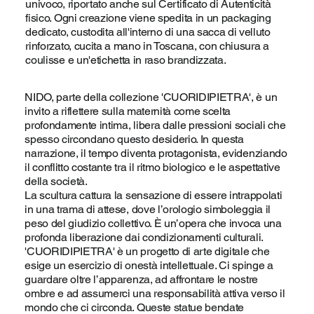
univoco, riportato anche sul Certificato di Autenticità
fisico. Ogni creazione viene spedita in un packaging
dedicato, custodita all'interno di una sacca di velluto
rinforzato, cucita a mano in Toscana, con chiusura a
coulisse e un'etichetta in raso brandizzata.
NIDO, parte della collezione 'CUORIDIPIETRA', è un
invito a riflettere sulla maternità come scelta
profondamente intima, libera dalle pressioni sociali che
spesso circondano questo desiderio. In questa
narrazione, il tempo diventa protagonista, evidenziando
il conflitto costante tra il ritmo biologico e le aspettative
della società.
La scultura cattura la sensazione di essere intrappolati
in una trama di attese, dove l’orologio simboleggia il
peso del giudizio collettivo. È un’opera che invoca una
profonda liberazione dai condizionamenti culturali.
'CUORIDIPIETRA' è un progetto di arte digitale che
esige un esercizio di onestà intellettuale. Ci spinge a
guardare oltre l’apparenza, ad affrontare le nostre
ombre e ad assumerci una responsabilità attiva verso il
mondo che ci circonda. Queste statue bendate