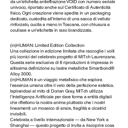
da un'etichetta antieffrazione VOID con numero seriale
univoco, riportato anche sul Certificato di Autenticità
fisico. Ogni creazione viene spedita in un packaging
dedicato, custodita all'interno di una sacca di velluto
rinforzato, cucita a mano in Toscana, con chiusura a
coulisse e un'etichetta in raso brandizzata.
(in)HUMAN: Limited Edition Collection
Una collezione in edizione limitata che raccoglie i volti
più iconici del celebrato progetto di MiTch Laurenzana.
Questa serie esclusiva di 8 riproduzioni è impressa in
altissima definizione su lastre metalliche Smartbond®
Alloy 3000.
(in)HUMAN è un viaggio metafisico che esplora
l'essenza umana oltre il velo della perfezione estetica.
Ispirandosi al mito di Dorian Gray, MiTch utilizza
l’Intelligenza Artificiale per dare forma a entità digitali
che riflettono la nostra anima piuttosto che i nostri
lineamenti: un mosaico di ansie, fragilità e cicatrici
invisibili.
Celebrata a livello internazionale — da New York a
Shanghai — questo progetto ci invita a riscoprire cosa