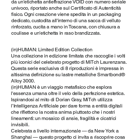
da un'etichetta antieffrazione VOID con numero seriale
univoco, riportato anche sul Certificato di Autenticità
fisico. Ogni creazione viene spedita in un packaging
dedicato, custodita all'interno di una sacca di velluto
rinforzato, cucita a mano in Toscana, con chiusura a
coulisse e un'etichetta in raso brandizzata.
(in)HUMAN: Limited Edition Collection
Una collezione in edizione limitata che raccoglie i volti
più iconici del celebrato progetto di MiTch Laurenzana.
Questa serie esclusiva di 8 riproduzioni è impressa in
altissima definizione su lastre metalliche Smartbond®
Alloy 3000.
(in)HUMAN è un viaggio metafisico che esplora
l'essenza umana oltre il velo della perfezione estetica.
Ispirandosi al mito di Dorian Gray, MiTch utilizza
l’Intelligenza Artificiale per dare forma a entità digitali
che riflettono la nostra anima piuttosto che i nostri
lineamenti: un mosaico di ansie, fragilità e cicatrici
invisibili.
Celebrata a livello internazionale — da New York a
Shanghai — questo progetto ci invita a riscoprire cosa