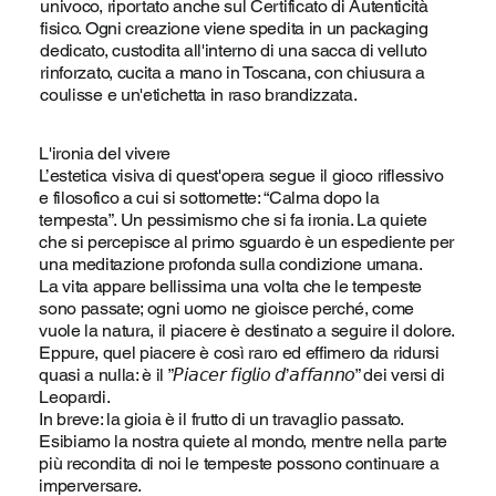
univoco, riportato anche sul Certificato di Autenticità
fisico. Ogni creazione viene spedita in un packaging
dedicato, custodita all'interno di una sacca di velluto
rinforzato, cucita a mano in Toscana, con chiusura a
coulisse e un'etichetta in raso brandizzata.
L'ironia del vivere
L’estetica visiva di quest'opera segue il gioco riflessivo
e filosofico a cui si sottomette: “Calma dopo la
tempesta”. Un pessimismo che si fa ironia. La quiete
che si percepisce al primo sguardo è un espediente per
una meditazione profonda sulla condizione umana.
La vita appare bellissima una volta che le tempeste
sono passate; ogni uomo ne gioisce perché, come
vuole la natura, il piacere è destinato a seguire il dolore.
Eppure, quel piacere è così raro ed effimero da ridursi
quasi a nulla: è il ”𝘗𝘪𝘢𝘤𝘦𝘳 𝘧𝘪𝘨𝘭𝘪𝘰 𝘥’𝘢𝘧𝘧𝘢𝘯𝘯𝘰” dei versi di
Leopardi.
In breve: la gioia è il frutto di un travaglio passato.
Esibiamo la nostra quiete al mondo, mentre nella parte
più recondita di noi le tempeste possono continuare a
imperversare.