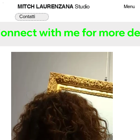
MITCH LAURENZANA
Studio
Menu
Contatti
onnect with me for more det