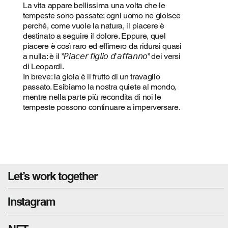
La vita appare bellissima una volta che le
tempeste sono passate; ogni uomo ne gioisce
perché, come vuole la natura, il piacere è
destinato a seguire il dolore. Eppure, quel
piacere è così raro ed effimero da ridursi quasi
a nulla: è il ”𝘗𝘪𝘢𝘤𝘦𝘳 𝘧𝘪𝘨𝘭𝘪𝘰 𝘥’𝘢𝘧𝘧𝘢𝘯𝘯𝘰” dei versi
di Leopardi.
In breve: la gioia è il frutto di un travaglio
passato. Esibiamo la nostra quiete al mondo,
mentre nella parte più recondita di noi le
tempeste possono continuare a imperversare.
Let’s work together
Instagram