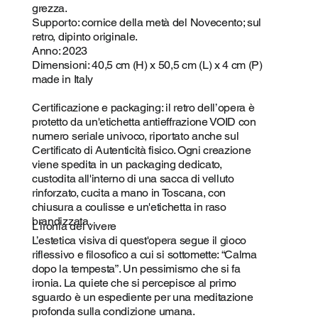
grezza.
Supporto: cornice della metà del Novecento; sul
retro, dipinto originale.
Anno: 2023
Dimensioni: 40,5 cm (H) x 50,5 cm (L) x 4 cm (P)
made in Italy
Certificazione e packaging: il retro dell’opera è
protetto da un'etichetta antieffrazione VOID con
numero seriale univoco, riportato anche sul
Certificato di Autenticità fisico. Ogni creazione
viene spedita in un packaging dedicato,
custodita all'interno di una sacca di velluto
rinforzato, cucita a mano in Toscana, con
chiusura a coulisse e un'etichetta in raso
brandizzata.
L'ironia del vivere
L’estetica visiva di quest'opera segue il gioco
riflessivo e filosofico a cui si sottomette: “Calma
dopo la tempesta”. Un pessimismo che si fa
ironia. La quiete che si percepisce al primo
sguardo è un espediente per una meditazione
profonda sulla condizione umana.