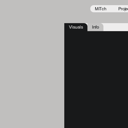
MiTch
Proje
Visuals
Info