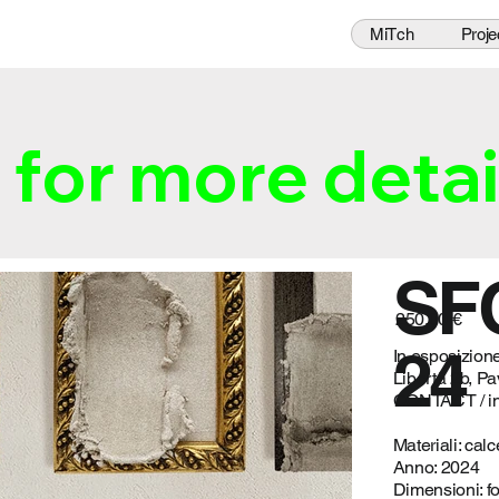
MiTch
Proje
for more detai
SF
250,00 €
24
In esposizione
Libertà 2b, Pav
CONTACT /
i
Materiali: calc
Anno: 2024
Dimensioni: fo