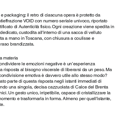
 e packaging: il retro di ciascuna opera è protetto da
ntieffrazione VOID con numero seriale univoco, riportato
ificato di Autenticità fisico. Ogni creazione viene spedita in
edicato, custodita all'interno di una sacca di velluto
cita a mano in Toscana, con chiusura a coulisse e
n raso brandizzata.
la materia
ondividere le emozioni negative è un’esperienza
a risposta al bisogno viscerale di liberarsi da un peso. Ma
 condivisione emotiva è davvero utile allo stesso modo?
to parte di questa risposta negli istanti immediati di
endo una singola, decisa cazzuolata di Calce del Brenta
ici. Un gesto unico, irripetibile, capace di cristallizzare la
omento e trasformarla in forma. Almeno per quell'istante,
te.