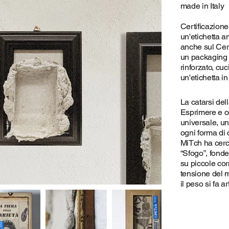
made in Italy
Certificazione
un'etichetta a
anche sul Cert
un packaging d
rinforzato, cu
un'etichetta i
La catarsi del
Esprimere e c
universale, un
ogni forma di
MiTch ha cerca
“Sfogo”, fond
su piccole corn
tensione del m
il peso si fa ar