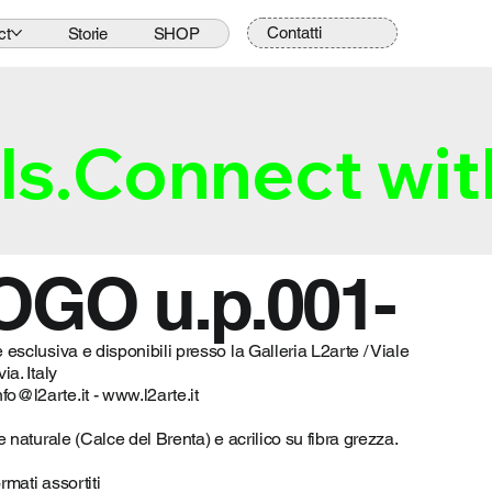
Contatti
ct
Storie
SHOP
ls.
OGO u.p.001-
 esclusiva e disponibili presso la Galleria L2arte / Viale
ia. Italy
nfo@l2arte.it
-
www.l2arte.it
e naturale (Calce del Brenta) e acrilico su fibra grezza.
rmati assortiti