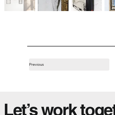
Previous
Let’s work toge