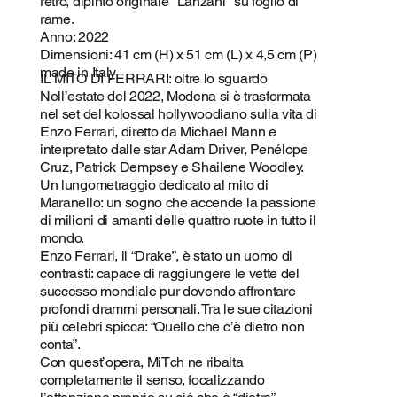
retro, dipinto originale "Lanzani" su foglio di
rame.
Anno: 2022
Dimensioni: 41 cm (H) x 51 cm (L) x 4,5 cm (P)
made in Italy
IL MITO DI FERRARI: oltre lo sguardo
Nell’estate del 2022, Modena si è trasformata
nel set del kolossal hollywoodiano sulla vita di
Enzo Ferrari, diretto da Michael Mann e
interpretato dalle star Adam Driver, Penélope
Cruz, Patrick Dempsey e Shailene Woodley.
Un lungometraggio dedicato al mito di
Maranello: un sogno che accende la passione
di milioni di amanti delle quattro ruote in tutto il
mondo.
Enzo Ferrari, il “Drake”, è stato un uomo di
contrasti: capace di raggiungere le vette del
successo mondiale pur dovendo affrontare
profondi drammi personali. Tra le sue citazioni
più celebri spicca: “Quello che c’è dietro non
conta”.
Con quest’opera, MiTch ne ribalta
completamente il senso, focalizzando